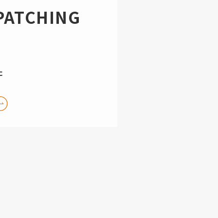
PATCHING
た
。