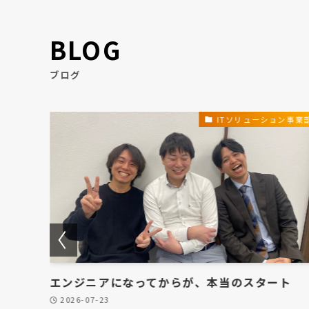
BLOG
ブログ
ョン事業部
ITソリューション事業
方のみを
エンジニアになってからが、本当のスタート
アとい
2026-07-23