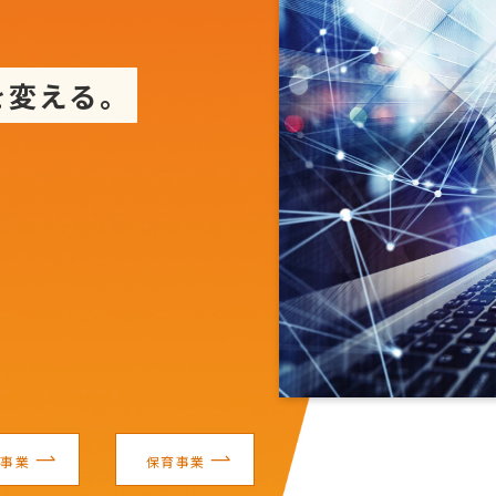
を変える。
。
ン事業
保育事業