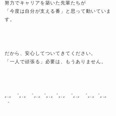
努力でキャリアを築いた先輩たちが
「今度は自分が支える番」と思って動いていま
す。
だから、安心してついてきてください。
「一人で頑張る」必要は、もうありません。
｡.。
゜
｡.。
゜
｡.｡
゜
｡.｡
゜
｡.。
゜
｡.。
゜
｡.｡
゜
｡.｡
゜