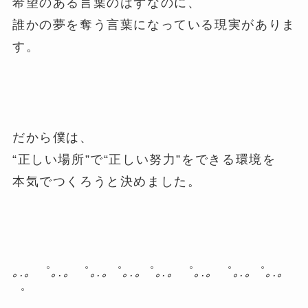
希望のある言葉のはずなのに、
誰かの夢を奪う言葉になっている現実がありま
す。
だから僕は、
“正しい場所”で“正しい努力”をできる環境を
本気でつくろうと決めました。
｡.。
゜
｡.。
゜
｡.｡
゜
｡.｡
゜
｡.。
゜
｡.。
゜
｡.｡
゜
｡.｡
゜