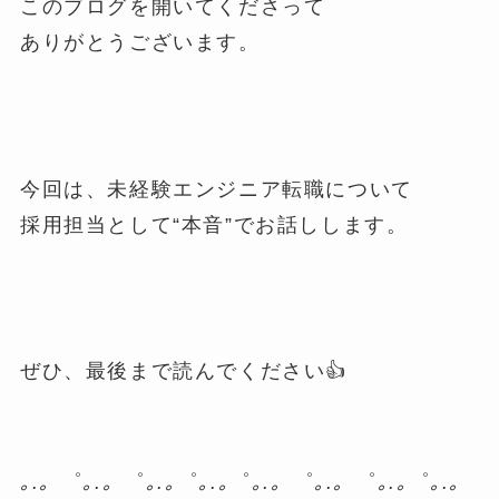
このブログを開いてくださって
ありがとうございます。
今回は、未経験エンジニア転職について
採用担当として“本音”でお話しします。
ぜひ、最後まで読んでください👍
｡.。
゜
｡.。
゜
｡.｡
゜
｡.｡
゜
｡.。
゜
｡.。
゜
｡.｡
゜
｡.｡